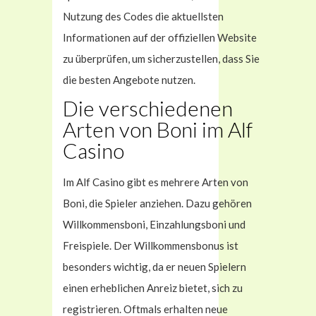
Nutzung des Codes die aktuellsten
Informationen auf der offiziellen Website
zu überprüfen, um sicherzustellen, dass Sie
die besten Angebote nutzen.
Die verschiedenen
Arten von Boni im Alf
Casino
Im Alf Casino gibt es mehrere Arten von
Boni, die Spieler anziehen. Dazu gehören
Willkommensboni, Einzahlungsboni und
Freispiele. Der Willkommensbonus ist
besonders wichtig, da er neuen Spielern
einen erheblichen Anreiz bietet, sich zu
registrieren. Oftmals erhalten neue