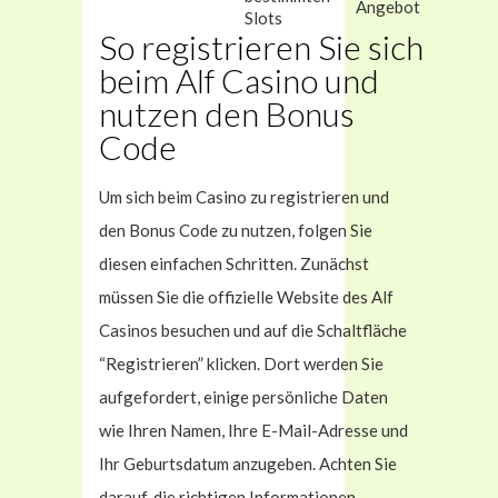
Angebot
Slots
So registrieren Sie sich
beim Alf Casino und
nutzen den Bonus
Code
Um sich beim Casino zu registrieren und
den Bonus Code zu nutzen, folgen Sie
diesen einfachen Schritten. Zunächst
müssen Sie die offizielle Website des Alf
Casinos besuchen und auf die Schaltfläche
“Registrieren” klicken. Dort werden Sie
aufgefordert, einige persönliche Daten
wie Ihren Namen, Ihre E-Mail-Adresse und
Ihr Geburtsdatum anzugeben. Achten Sie
darauf, die richtigen Informationen