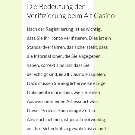
Die Bedeutung der
Verifizierung beim Alf Casino
Nach der Registrierung ist es wichtig,
dass Sie Ihr Konto verifizieren. Dies ist ein
Standardverfahren, das sicherstellt, dass
die Informationen, die Sie angegeben
haben, korrekt sind und dass Sie
berechtigt sind, im
alf
Casino zu spielen.
Dazu müssen Sie möglicherweise einige
Dokumente einreichen, wie z.B. einen
Ausweis oder einen Adressnachweis.
Dieser Prozess kann einige Zeit in
Anspruch nehmen, ist jedoch notwendig,
um Ihre Sicherheit zu gewährleisten und