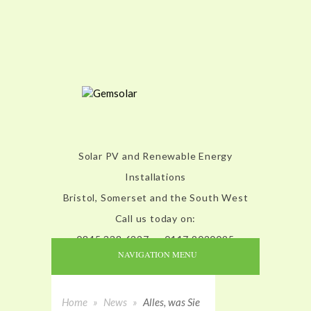
Solar PV and Renewable Energy
Installations
Bristol, Somerset and the South West
Call us today on:
0845 338 6227 or 0117 9020095
NAVIGATION MENU
Home
»
News
»
Alles, was Sie