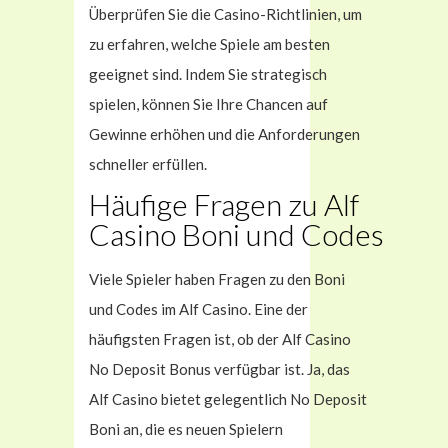
Überprüfen Sie die Casino-Richtlinien, um
zu erfahren, welche Spiele am besten
geeignet sind. Indem Sie strategisch
spielen, können Sie Ihre Chancen auf
Gewinne erhöhen und die Anforderungen
schneller erfüllen.
Häufige Fragen zu Alf
Casino Boni und Codes
Viele Spieler haben Fragen zu den Boni
und Codes im Alf Casino. Eine der
häufigsten Fragen ist, ob der Alf Casino
No Deposit Bonus verfügbar ist. Ja, das
Alf Casino bietet gelegentlich No Deposit
Boni an, die es neuen Spielern