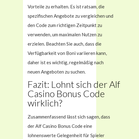
Vorteile zu erhalten. Es ist ratsam, die
spezifischen Angebote zu vergleichen und
den Code zum richtigen Zeitpunkt zu
verwenden, um maximalen Nutzen zu
erzielen. Beachten Sie auch, dass die
Verfügbarkeit von Boni variieren kann,
daher ist es wichtig, regelmäßig nach
neuen Angeboten zu suchen.
Fazit: Lohnt sich der Alf
Casino Bonus Code
wirklich?
Zusammenfassend lässt sich sagen, dass
der Alf Casino Bonus Code eine
lohnenswerte Gelegenheit für Spieler