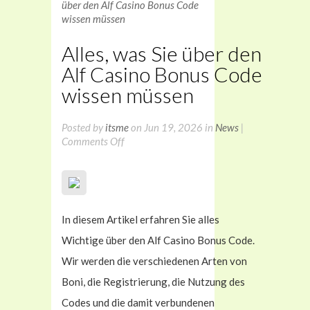
über den Alf Casino Bonus Code
wissen müssen
Alles, was Sie über den
Alf Casino Bonus Code
wissen müssen
Posted by
itsme
on Jun 19, 2026 in
News
|
on
Comments Off
Alles,
was
Sie
über
den
In diesem Artikel erfahren Sie alles
Alf
Casino
Wichtige über den Alf Casino Bonus Code.
Bonus
Wir werden die verschiedenen Arten von
Code
wissen
Boni, die Registrierung, die Nutzung des
müssen
Codes und die damit verbundenen